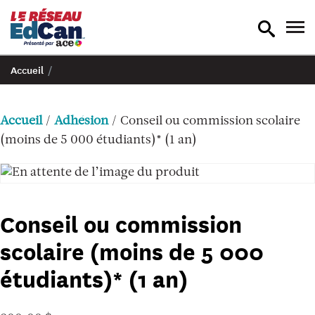
recherche
nav
en
en
bascule
bas
Accueil
/
Accueil
/
Adhésion
/ Conseil ou commission scolaire
(moins de 5 000 étudiants)* (1 an)
Conseil ou commission
scolaire (moins de 5 000
étudiants)* (1 an)