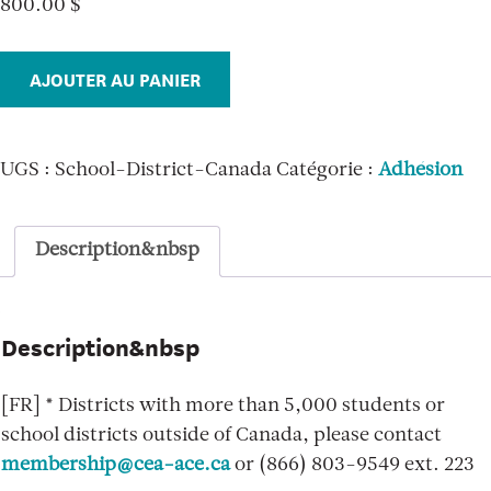
800.00
$
quantité
AJOUTER AU PANIER
de
Conseil
ou
UGS :
School-District-Canada
Catégorie :
Adhésion
commission
scolaire
(moins
Description&nbsp
de
5
000
Description&nbsp
étudiants)*
(1
[FR] * Districts with more than 5,000 students or
an)
school districts outside of Canada, please contact
membership@cea-ace.ca
or (866) 803-9549 ext. 223