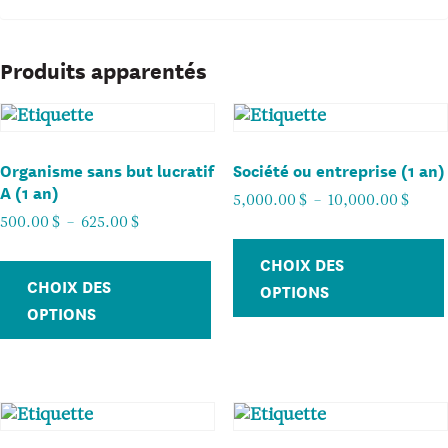
Produits apparentés
Organisme sans but lucratif
Société ou entreprise (1 an)
A (1 an)
Plage
5,000.00
$
–
10,000.00
$
Plage
500.00
$
–
625.00
$
de
de
prix :
Ce
CHOIX DES
prix :
5,000
CHOIX DES
produit
OPTIONS
500.00
$
OPTIONS
a
$
à
plusieurs
à
10,00
625.00
variations.
$
$
Les
options
peuvent