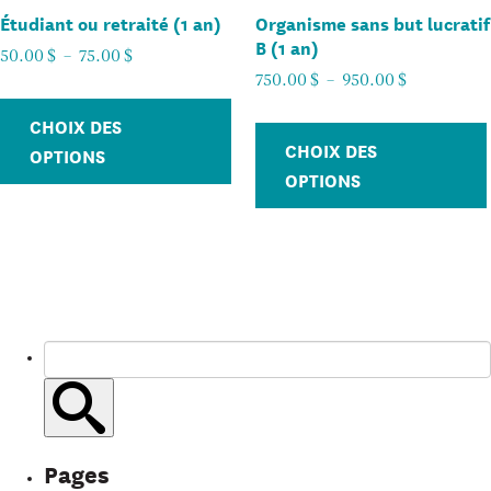
Étudiant ou retraité (1 an)
Organisme sans but lucratif
être
B (1 an)
choisies
Plage
50.00
$
–
75.00
$
Plage
de
750.00
$
–
950.00
$
sur
Ce
de
prix :
la
CHOIX DES
produit
prix :
50.00
page
CHOIX DES
OPTIONS
a
750.00
$
du
OPTIONS
plusieurs
$
à
produit
à
75.00
variations.
950.00
$
Les
$
options
peuvent
être
Chercher
choisies
dans
sur
Submit
ce
la
search
site
page
Pages
du