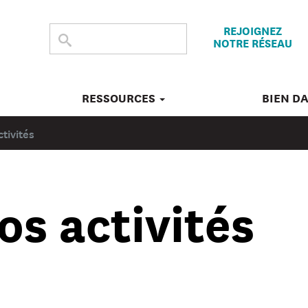
REJOIGNEZ
CHERCHER
Submit
NOTRE RÉSEAU
search
DANS
CE
SITE
RESSOURCES
BIEN D
tivités
s activités