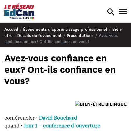
recherche
nav
en
en
bascule
bas
Accueil
/
Événements d’apprentissage professionnel
/
Bien-
être – Détails de l’événement
/
Présentations
/
Avez-vous
confiance en eux? Ont-ils confiance en vous?
Avez-vous confiance en
eux? Ont-ils confiance en
vous?
conférencier :
David Bouchard
quand :
Jour 1 – conférence d’ouverture