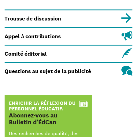
Trousse de discussion
Appel à contributions
Comité éditorial
Questions au sujet de la publicité
ENRICHIR LA RÉFLEXION DU
PERSONNEL ÉDUCATIF.
:
Abonnez-vous au
Bulletin d'ÉdCan
Des recherches de qualité, des