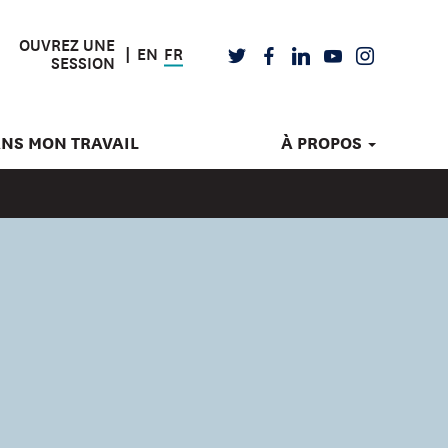
OUVREZ UNE
EN
FR
TWITTER
FACEBOOK
LINKEDIN
YOUTUBE
INSTAGRAM
SESSION
ANS MON TRAVAIL
À PROPOS