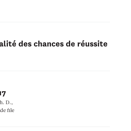
galité des chances de réussite
17
. D.,
de file