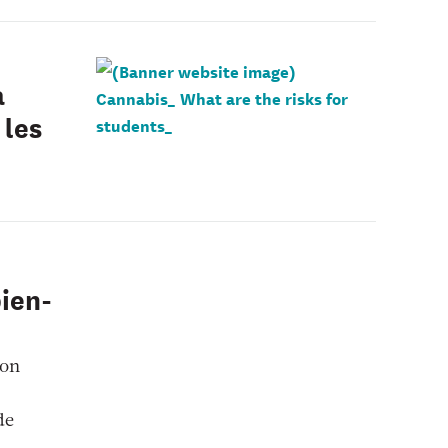
a
 les
bien-
mon
de