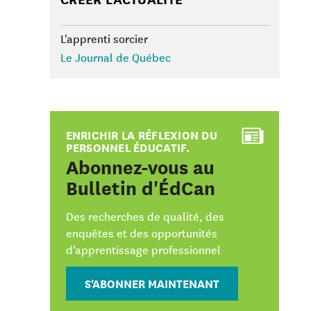
L'apprenti sorcier
Le Journal de Québec
ENRICHIR LA RÉFLEXION DU
PERSONNEL ÉDUCATIF.
:
Abonnez-vous au
Bulletin d'ÉdCan
Des recherches de qualité, des
enquêtes et des opportunités
d’apprentissage professionnel
S'ABONNER MAINTENANT