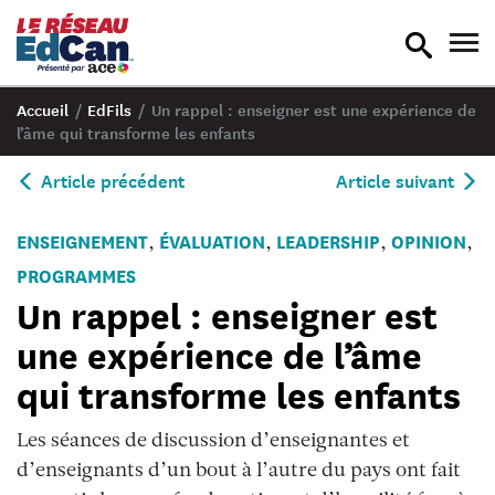
recherche
nav
en
en
bascule
bas
Accueil
/
EdFils
/
Un rappel : enseigner est une expérience de
l’âme qui transforme les enfants
Article précédent
Article suivant
ENSEIGNEMENT
ÉVALUATION
LEADERSHIP
OPINION
,
,
,
,
PROGRAMMES
Un rappel : enseigner est
une expérience de l’âme
qui transforme les enfants
Les séances de discussion d’enseignantes et
d’enseignants d’un bout à l’autre du pays ont fait