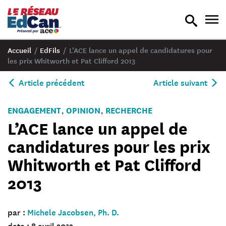
recherche
nav
en
en
bascule
bas
Accueil
/
EdFils
/
L’ACE lance un appel de candidatures pour
les prix Whitworth et Pat Clifford 2013
Article précédent
Article suivant
ENGAGEMENT
OPINION
RECHERCHE
,
,
L’ACE lance un appel de
candidatures pour les prix
Whitworth et Pat Clifford
2013
par :
Michele Jacobsen, Ph. D.
date : 8 avril 2013