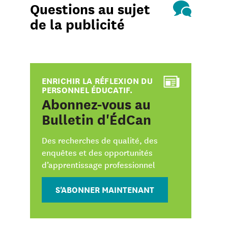
Questions au sujet
de la publicité
ENRICHIR LA RÉFLEXION DU
PERSONNEL ÉDUCATIF.
:
Abonnez-vous au
Bulletin d'ÉdCan
Des recherches de qualité, des
enquêtes et des opportunités
d’apprentissage professionnel
S'ABONNER MAINTENANT