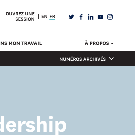
OUVREZ UNE
EN
FR
TWITTER
FACEBOOK
LINKEDIN
YOUTUBE
INSTAGRAM
SESSION
ANS MON TRAVAIL
À PROPOS
NUMÉROS ARCHIVÉS
dership