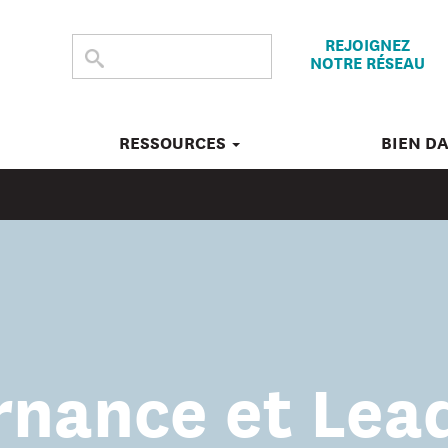
REJOIGNEZ
CHERCHER
Submit
NOTRE RÉSEAU
search
DANS
CE
SITE
RESSOURCES
BIEN D
nance et Lea