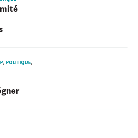
imité
s
IP
POLITIQUE
,
,
égner