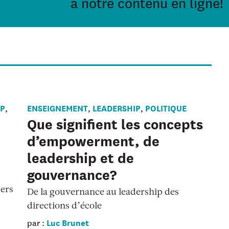
à notre contenu en ligne!
IP
ENSEIGNEMENT
LEADERSHIP
POLITIQUE
,
,
,
Que signifient les concepts
d’empowerment, de
leadership et de
gouvernance?
ders
De la gouvernance au leadership des
directions d’école
Luc Brunet
par :