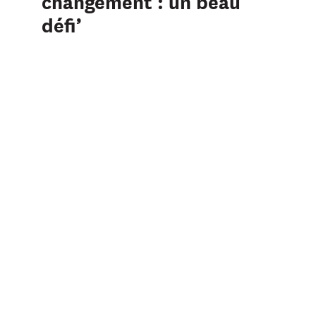
changement : un beau
défi’