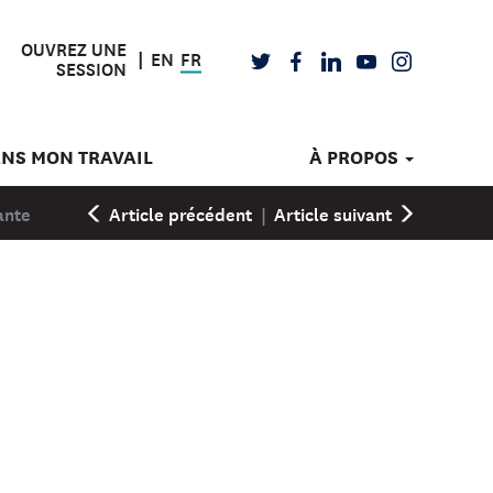
OUVREZ UNE
EN
FR
TWITTER
FACEBOOK
LINKEDIN
YOUTUBE
INSTAGRAM
SESSION
ANS MON TRAVAIL
À PROPOS
ante
Article précédent
|
Article suivant