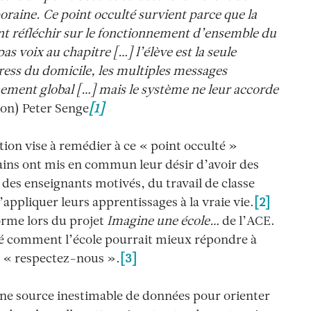
raine. Ce point occulté survient parce que la
nt réfléchir sur le fonctionnement d’ensemble du
as voix au chapitre […] l’élève est la seule
stress du domicile, les multiples messages
nement global […] mais le système ne leur accorde
ion) Peter Senge
[1]
ion vise à remédier à ce « point occulté »
tains ont mis en commun leur désir d’avoir des
 des enseignants motivés, du travail de classe
 d’appliquer leurs apprentissages à la vraie vie.
[2]
forme lors du projet
Imagine une école…
de l’ACE.
dé comment l’école pourrait mieux répondre à
: « respectez-nous ».
[3]
une source inestimable de données pour orienter