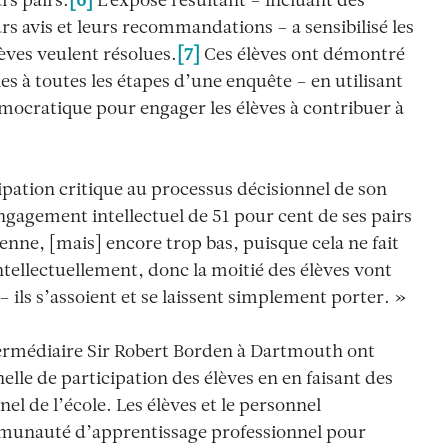
rs pairs.
[6]
L’exposé résultant – incluant des
s avis et leurs recommandations – a sensibilisé les
èves veulent résolues.
[7]
Ces élèves ont démontré
nes à toutes les étapes d’une enquête – en utilisant
mocratique pour engager les élèves à contribuer à
ipation critique au processus décisionnel de son
engagement intellectuel de 51 pour cent de ses pairs
enne, [mais] encore trop bas, puisque cela ne fait
intellectuellement, donc la moitié des élèves vont
 – ils s’assoient et se laissent simplement porter. »
termédiaire Sir Robert Borden à Dartmouth ont
lle de participation des élèves en en faisant des
l de l’école. Les élèves et le personnel
mmunauté d’apprentissage professionnel pour