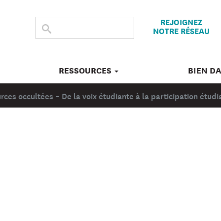
REJOIGNEZ
CHERCHER
Submit
NOTRE RÉSEAU
search
DANS
CE
SITE
RESSOURCES
BIEN D
urces occultées – De la voix étudiante à la participation étudi