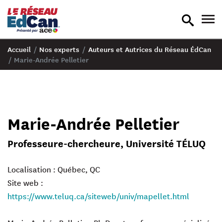
recherche
nav
en
en
bascule
bas
Accueil
/
Nos experts
/
Auteurs et Autrices du Réseau ÉdCan
/
Marie-Andrée Pelletier
Marie-Andrée Pelletier
Professeure-chercheure, Université TÉLUQ
Localisation : Québec, QC
Site web :
https://www.teluq.ca/siteweb/univ/mapellet.html