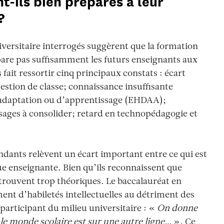
t-ils bien préparés à leur
?
niversitaire interrogés suggèrent que la formation
épare pas suffisamment les futurs enseignants aux
 fait ressortir cinq principaux constats : écart
gestion de classe; connaissance insuffisante
’adaptation ou d’apprentissage (
EHDAA);
ssages à consolider; retard en technopédagogie et
ndants relèvent
un écart important entre ce qui est
ique enseignante. Bien qu’ils reconnaissent que
s trouvent trop théoriques. Le baccalauréat en
ent d’habiletés intellectuelles au détriment des
participant du milieu universitaire
:
«
On donne
 le monde scolaire est sur une autre ligne…
»
. Ce