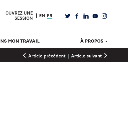
OUVREZ UNE
EN
FR
TWITTER
FACEBOOK
LINKEDIN
YOUTUBE
INSTAGRAM
SESSION
ANS MON TRAVAIL
À PROPOS
Article précédent
|
Article suivant