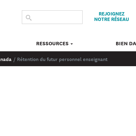
REJOIGNEZ
CHERCHER
Submit
NOTRE RÉSEAU
search
DANS
CE
SITE
RESSOURCES
BIEN D
Canada
/
Rétention du futur personnel enseignant