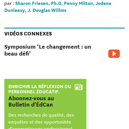
Sharon Friesen, Ph.D
Penny Milton
Jodene
par :
,
,
Dunleavy
J. Douglas Willms
,
VIDÉOS CONNEXES
Symposium ‘Le changement : un
beau défi’
ENRICHIR LA RÉFLEXION DU
PERSONNEL ÉDUCATIF.
:
Abonnez-vous au
Bulletin d'ÉdCan
Des recherches de qualité, des
enquêtes et des opportunités
d’apprentissage professionnel