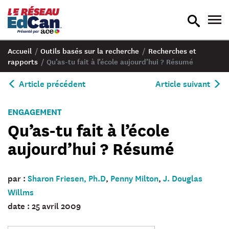
recherche
nav
en
en
bascule
bas
Accueil
/
Outils basés sur la recherche
/
Recherches et
rapports
/
Qu’as-tu fait à l’école aujourd’hui ? Résumé
Article précédent
Article suivant
ENGAGEMENT
Qu’as-tu fait à l’école
aujourd’hui ? Résumé
par :
Sharon Friesen, Ph.D
,
Penny Milton
,
J. Douglas
Willms
date : 25 avril 2009