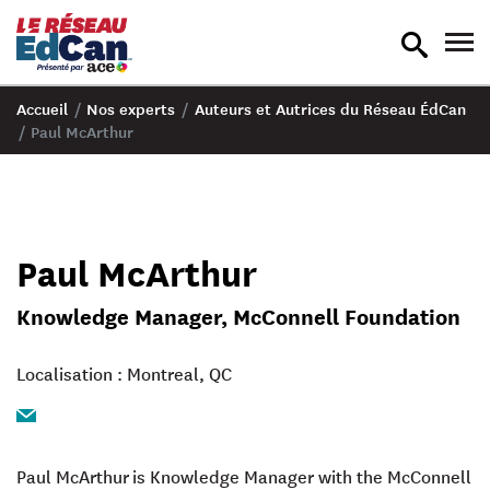
recherche
nav
en
en
bascule
bas
Accueil
/
Nos experts
/
Auteurs et Autrices du Réseau ÉdCan
/
Paul McArthur
Paul McArthur
Knowledge Manager, McConnell Foundation
Localisation : Montreal, QC
Email
Paul McArthur
is Knowledge Manager with the McConnell