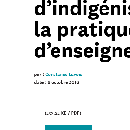
d’indigéni
la pratiqu
d’enseign
par :
Constance Lavoie
date : 6 octobre 2016
(233.22 KB / PDF)