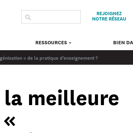
REJOIGNEZ
CHERCHER
Submit
NOTRE RÉSEAU
search
DANS
CE
SITE
RESSOURCES
BIEN D
igénisation » de la pratique d’enseignement ?
 la meilleure
 «