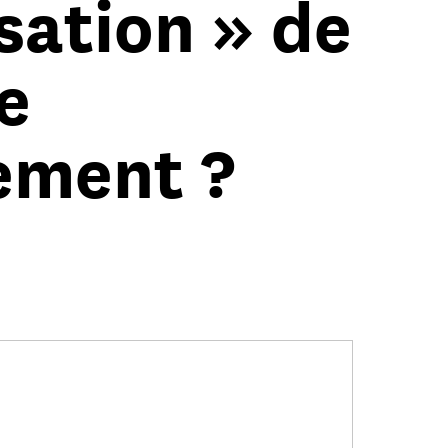
sation » de
e
ement ?