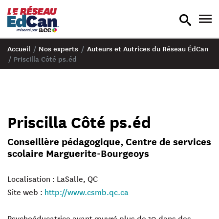
recherche
nav
en
en
bascule
bas
Accueil
/
Nos experts
/
Auteurs et Autrices du Réseau ÉdCan
/
Priscilla Côté ps.éd
Priscilla Côté ps.éd
Conseillère pédagogique, Centre de services
scolaire Marguerite-Bourgeoys
Localisation : LaSalle, QC
Site web :
http://www.csmb.qc.ca
Psychoéducatrice ayant œuvré plus de 10 dans des