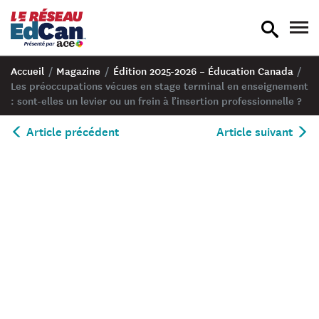
recherche
nav
en
en
bascule
bas
Accueil
/
Magazine
/
Édition 2025-2026 – Éducation Canada
/
Les préoccupations vécues en stage terminal en enseignement
: sont-elles un levier ou un frein à l’insertion professionnelle ?
Article précédent
Article suivant