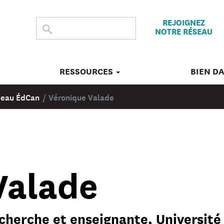
REJOIGNEZ
CHERCHER
Submit
NOTRE RÉSEAU
search
DANS
CE
SITE
RESSOURCES
BIEN D
éseau ÉdCan
/
Véronique Valade
Valade
echerche et enseignante, Université