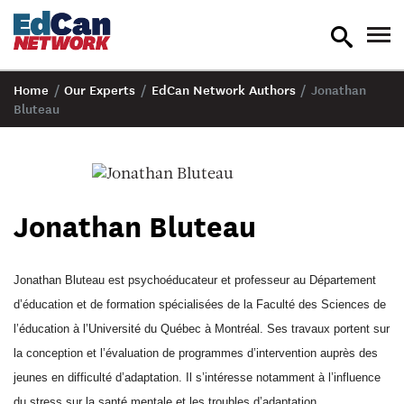
toggle
tog
search
nav
Home
/
Our Experts
/
EdCan Network Authors
/
Jonathan
Bluteau
Jonathan Bluteau
Jonathan Bluteau est psychoéducateur et professeur au Département
d’éducation et de formation spécialisées de la Faculté des Sciences de
l’éducation à l’Université du Québec à Montréal. Ses travaux portent sur
la conception et l’évaluation de programmes d’intervention auprès des
jeunes en difficulté d’adaptation. Il s’intéresse notamment à l’influence
du stress sur la santé mentale et les troubles d’adaptation.