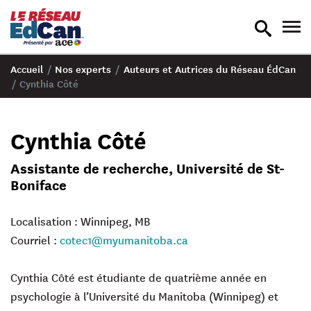
recherche
nav
en
en
bascule
bas
Accueil
/
Nos experts
/
Auteurs et Autrices du Réseau ÉdCan
/
Cynthia Côté
Cynthia Côté
Assistante de recherche, Université de St-
Boniface
Localisation : Winnipeg, MB
Courriel :
cotec1@myumanitoba.ca
Cynthia Côté est étudiante de quatrième année en
psychologie à l’Université du Manitoba (Winnipeg) et