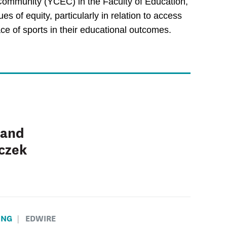
Community (YCEC) in the Faculty of Education, 
s of equity, particularly in relation to access 
ace of sports in their educational outcomes.
 and
eczek
ING
EDWIRE