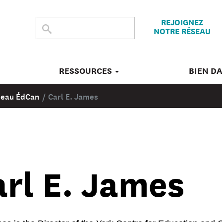
REJOIGNEZ
CHERCHER
Submit
NOTRE RÉSEAU
search
DANS
CE
SITE
RESSOURCES
BIEN D
éseau ÉdCan
/
Carl E. James
rl E. James