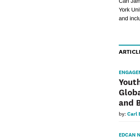
Carl Jam
York Univ
and incl
ARTICL
ENGAGE
Youth
Globa
and 
Carl 
by:
EDCAN 