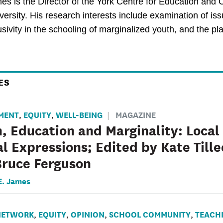
es is the Director of the York Centre for Education and 
ersity. His research interests include examination of issue
usivity in the schooling of marginalized youth, and the pl
ES
MENT
EQUITY
WELL-BEING
MAGAZINE
,
,
, Education and Marginality: Local
l Expressions; Edited by Kate Till
Bruce Ferguson
E. James
NETWORK
EQUITY
OPINION
SCHOOL COMMUNITY
TEACH
,
,
,
,