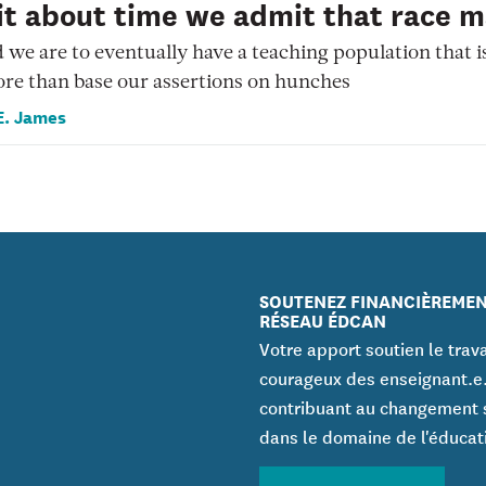
 it about time we admit that race m
d we are to eventually have a teaching population that 
re than base our assertions on hunches
E. James
SOUTENEZ FINANCIÈREMEN
RÉSEAU ÉDCAN
Votre apport soutien le trava
courageux des enseignant.e
contribuant au changement 
dans le domaine de l'éducat