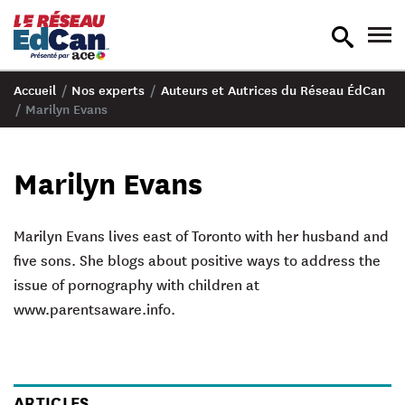
recherche
nav
en
en
bascule
bas
Accueil
/
Nos experts
/
Auteurs et Autrices du Réseau ÉdCan
/
Marilyn Evans
Marilyn Evans
Marilyn Evans
lives east of Toronto with her husband and
five sons. She blogs about positive ways to address the
issue of pornography with children at
www.parentsaware.info.
ARTICLES