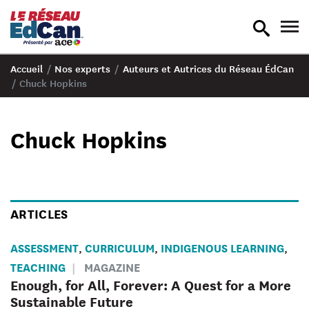
recherche
nav
en
en
bascule
bas
Accueil
/
Nos experts
/
Auteurs et Autrices du Réseau ÉdCan
/
Chuck Hopkins
Chuck Hopkins
ARTICLES
ASSESSMENT
CURRICULUM
INDIGENOUS LEARNING
,
,
,
TEACHING
MAGAZINE
Enough, for All, Forever: A Quest for a More
Sustainable Future