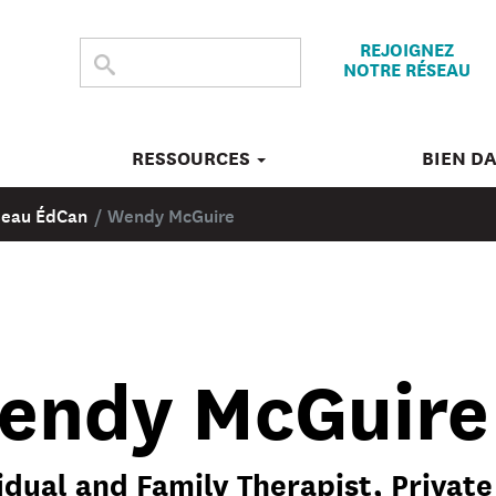
REJOIGNEZ
CHERCHER
Submit
NOTRE RÉSEAU
search
DANS
CE
SITE
RESSOURCES
BIEN D
éseau ÉdCan
/
Wendy McGuire
endy McGuire
idual and Family Therapist, Private