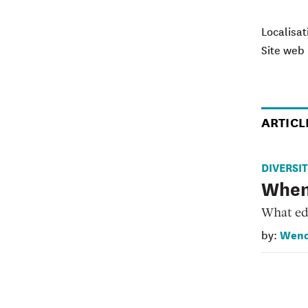
Localisat
Site web 
ARTICL
DIVERSI
When
What ed
Wend
by: