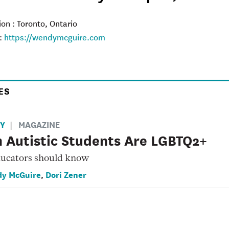
ion : Toronto, Ontario
:
https://wendymcguire.com
ES
TY
MAGAZINE
 Autistic Students Are LGBTQ2+
ucators should know
y McGuire
Dori Zener
,