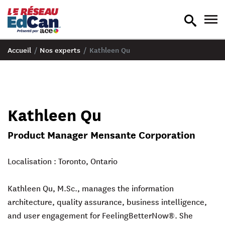
recherche
nav
en
en
bascule
bas
Accueil
/
Nos experts
/
Kathleen Qu
Kathleen Qu
Product Manager Mensante Corporation
Localisation : Toronto, Ontario
Kathleen Qu
, M.Sc., manages the information
architecture, quality assurance, business intelligence,
and user engagement for FeelingBetterNow®. She