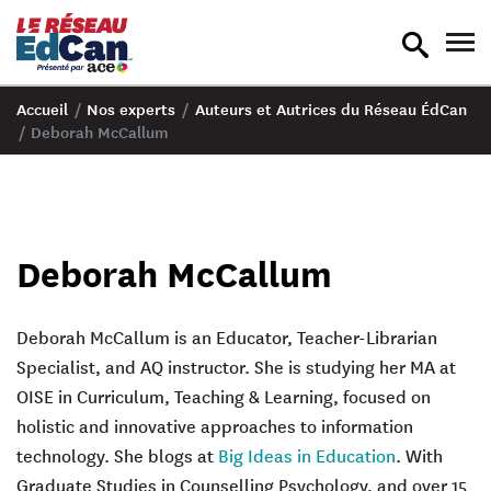
recherche
nav
en
en
bascule
bas
Accueil
/
Nos experts
/
Auteurs et Autrices du Réseau ÉdCan
/
Deborah McCallum
Deborah McCallum
Deborah McCallum is an Educator, Teacher-Librarian
Specialist, and AQ instructor. She is studying her MA at
OISE in Curriculum, Teaching & Learning, focused on
holistic and innovative approaches to information
technology. She blogs at
Big Ideas in Education
. With
Graduate Studies in Counselling Psychology, and over 15