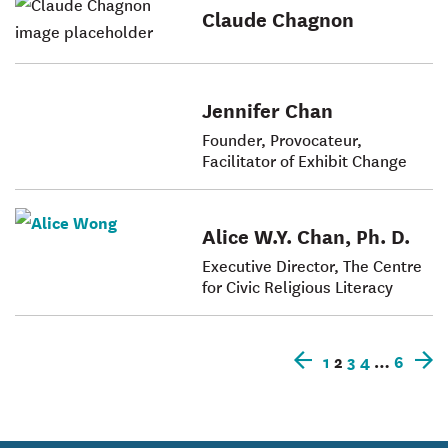
Claude Chagnon
Jennifer Chan
Founder, Provocateur,
Facilitator of Exhibit Change
Alice W.Y. Chan, Ph. D.
Executive Director, The Centre
for Civic Religious Literacy
1
2
3
4
…
6
Articles
Ar
précédents
r