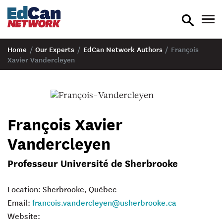
toggle
tog
search
nav
Home
/
Our Experts
/
EdCan Network Authors
/
François
Xavier Vandercleyen
François Xavier
Vandercleyen
Professeur Université de Sherbrooke
Location: Sherbrooke, Québec
Email:
francois.vandercleyen@usherbrooke.ca
Website: