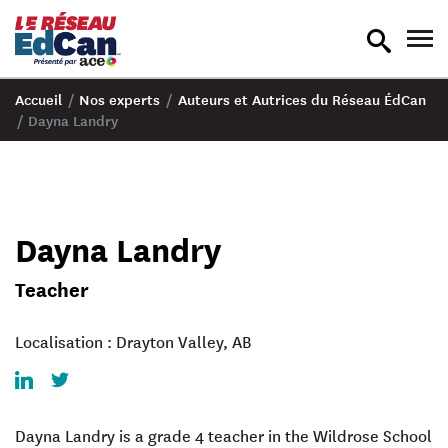
recherche
nav
en
en
bascule
bas
Accueil
/
Nos experts
/
Auteurs et Autrices du Réseau ÉdCan
/
Dayna Landry
Dayna Landry
Teacher
Localisation : Drayton Valley, AB
LinkedIn
Twitter
Dayna Landry is a grade 4 teacher in the Wildrose School