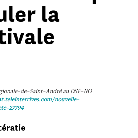
ler la
tivale
 Régionale-de-Saint-André au DSF-NO
t.teleinterrives.com/nouvelle-
ete-27794
tératie