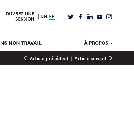
OUVREZ UNE
EN
FR
TWITTER
FACEBOOK
LINKEDIN
YOUTUBE
INSTAGRAM
SESSION
ANS MON TRAVAIL
À PROPOS
Article précédent
|
Article suivant