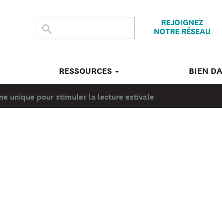
REJOIGNEZ
CHERCHER
Submit
NOTRE RÉSEAU
search
DANS
CE
SITE
RESSOURCES
BIEN D
 unique pour stimuler la lecture estivale