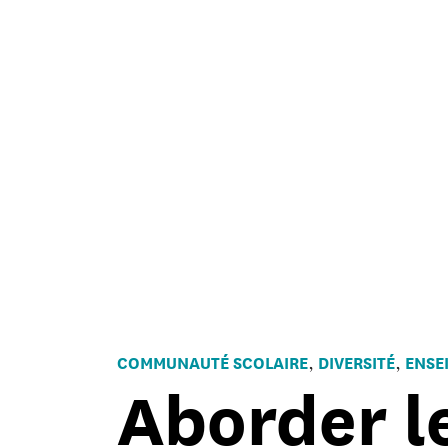
COMMUNAUTÉ SCOLAIRE
DIVERSITÉ
ENSE
,
,
Aborder l
Aborder
les
thèmes