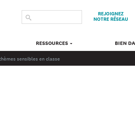
REJOIGNEZ
CHERCHER
Submit
NOTRE RÉSEAU
search
DANS
CE
SITE
RESSOURCES
BIEN D
thèmes sensibles en classe