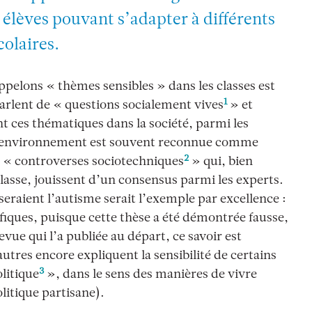
 élèves pouvant s’adapter à différents
olaires.
ppelons « thèmes sensibles » dans les classes est
1
arlent de « questions socialement vives
» et
t ces thématiques dans la société, parmi les
à l’environnement est souvent reconnue comme
2
es « controverses sociotechniques
» qui, bien
classe, jouissent d’un consensus parmi les experts.
eraient l’autisme serait l’exemple par excellence :
fiques, puisque cette thèse a été démontrée fausse,
ue qui l’a publiée au départ, ce savoir est
utres encore expliquent la sensibilité de certains
3
litique
», dans le sens des manières de vivre
litique partisane).