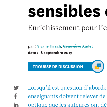
sensibles 
sensibles
en
classe
-
Enrichissement pour l’e
Charlie
Hebdo
par :
Sivane Hirsch
,
Geneviève Audet
date : 18 septembre 2019
TROUSSE DE DISCUSSION
Lorsqu’il est question d’aborde
enseignants doivent relever de
optique que les auteures ont 