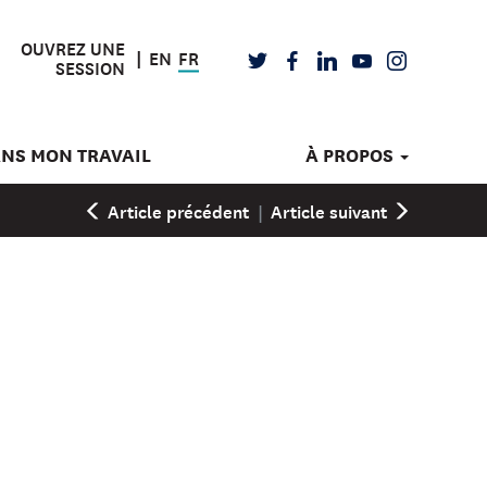
OUVREZ UNE
EN
FR
TWITTER
FACEBOOK
LINKEDIN
YOUTUBE
INSTAGRAM
SESSION
ANS MON TRAVAIL
À PROPOS
Article précédent
|
Article suivant