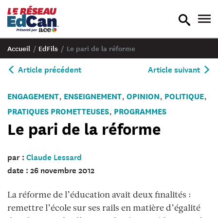
recherche
nav
en
en
bascule
bas
Accueil
/
EdFils
/
Le pari de la réforme
Article précédent
Article suivant
ENGAGEMENT
ENSEIGNEMENT
OPINION
POLITIQUE
,
,
,
,
PRATIQUES PROMETTEUSES
PROGRAMMES
,
Le pari de la réforme
par :
Claude Lessard
date : 26 novembre 2012
La réforme de l’éducation avait deux finalités :
remettre l’école sur ses rails en matière d’égalité