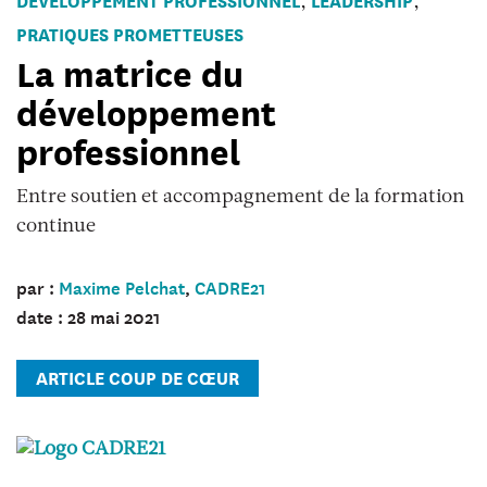
,
,
teachers
PRATIQUES PROMETTEUSES
working
La matrice du
on
développement
a
computer
professionnel
Entre soutien et accompagnement de la formation
continue
par :
Maxime Pelchat
,
CADRE21
date : 28 mai 2021
ARTICLE COUP DE CŒUR