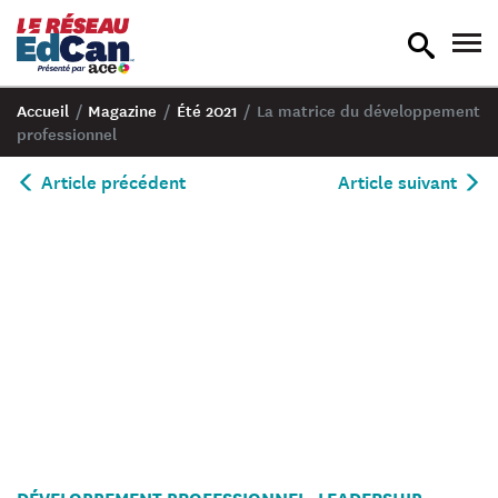
recherche
nav
en
en
bascule
bas
Accueil
/
Magazine
/
Été 2021
/
La matrice du développement
professionnel
Article précédent
Article suivant
Two
DÉVELOPPEMENT PROFESSIONNEL
LEADERSHIP