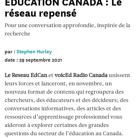
ÉDUCATION CANADA : Le
bubble
réseau repensé
with
drawings
Pour une conversation approfondie, inspirée de la
of
recherche
four
faces
par :
Stephen Hurley
in
date : 29 septembre 2021
it
Le Réseau
É
dCan
et
voicEd Radio Canada
unissent
leurs forces et lanceront, en novembre, un
nouveau format de contenu qui regroupera des
chercheurs, des éducateurs et des décideurs; des
conversations informatives, des articles et des
ressources d’apprentissage professionnel vous
aideront à explorer certaines des grandes
questions du secteur de l’éducation au Canada.