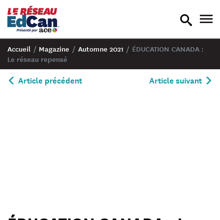
recherche
nav
en
en
bascule
bas
Accueil
/
Magazine
/
Automne 2021
/
ÉDUCATION CANADA :
Le réseau repensé
Article précédent
Article suivant
Chat