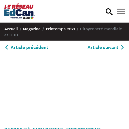
recherche
nav
en
en
bascule
bas
Accueil
/
Magazine
/
Printemps 2021
/
Citoyenneté mondiale
et ODD
Article précédent
Article suivant
Un
DURABILITÉ
ENGAGEMENT
ENSEIGNEMENT