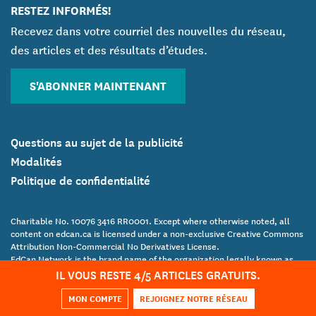
RESTEZ INFORMÉS!
Recevez dans votre courriel des nouvelles du réseau,
des articles et des résultats d’études.
S'ABONNER MAINTENANT
Questions au sujet de la publicité
Modalités
Politique de confidentialité
Charitable No. 10076 3416 RR0001. Except where otherwise noted, all
content on edcan.ca is licensed under a non-exclusive Creative Commons
Attribution Non-Commercial No Derivatives License.
EdCan Network is the brand name of the organization legally known as
IL VOUS RESTE
4
/5 ARTICLE
S
GRATUIT
S
.
the Canadian Education Association.
Copyright Canadian Education Association © 2017 All Rights Reserved
MON COMPTE
REJOIGNEZ NOTRE RÉSEAU