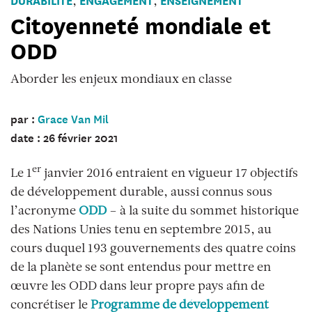
,
,
groupe
Citoyenneté mondiale et
d’enfants
ODD
et
un
Aborder les enjeux mondiaux en classe
adulte
jouent
par :
Grace Van Mil
un
date : 26 février 2021
jeu
de
er
Le 1
janvier 2016 entraient en vigueur 17 objectifs
société.
de développement durable, aussi connus sous
l’acronyme
ODD
– à la suite du sommet historique
des Nations Unies tenu en septembre 2015, au
cours duquel 193 gouvernements des quatre coins
de la planète se sont entendus pour mettre en
œuvre les ODD dans leur propre pays afin de
concrétiser le
Programme de développement